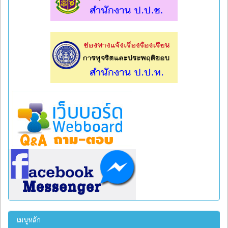
l
l
เมนูหลัก