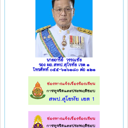
นายอารีย์ วรรณชัย
รอง ผอ.สพป.สุโขทัย เขต ๑
โทรศัพท์ ๐๕๕-๖๑๖๑๘๐ ต่อ ๑๒๑
l
l
l
l