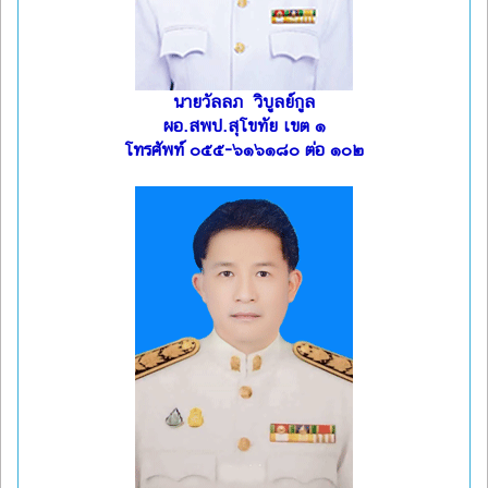
นายวัลลภ วิบูลย์กูล
ผอ.สพป.สุโขทัย เขต ๑
โทรศัพท์ ๐๕๕-๖๑๖๑๘๐ ต่อ ๑๐๒