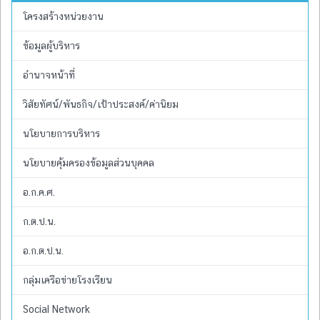
โครงสร้างหน่วยงาน
ข้อมูลผู้บริหาร
อำนาจหน้าที่
วิสัยทัศน์/พันธกิจ/เป้าประสงค์/ค่านิยม
นโยบายการบริหาร
นโยบายคุ้มครองข้อมูลส่วนบุคคล
อ.ก.ค.ศ.
ก.ต.ป.น.
อ.ก.ต.ป.น.
กลุ่มเครือข่ายโรงเรียน
Social Network