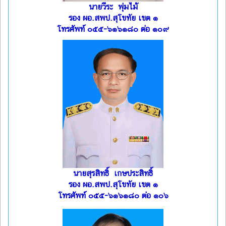
นายวีระ พุ่มไม้
รอง ผอ.สพป.สุโขทัย เขต ๑
โทรศัพท์ ๐๕๕-๖๑๖๑๘๐ ต่อ ๑๐๙
นายสุรสิทธิ์ เกษประสิทธิ์
รอง ผอ.สพป.สุโขทัย เขต ๑
โทรศัพท์ ๐๕๕-๖๑๖๑๘๐ ต่อ ๑๐๖