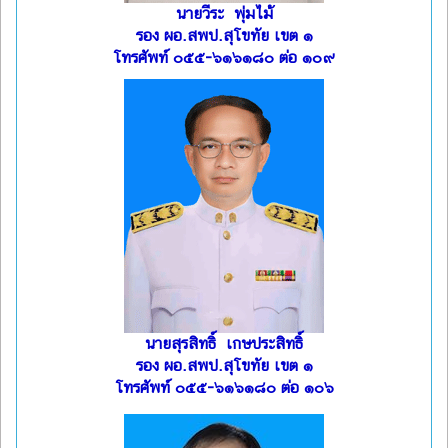
นายวีระ พุ่มไม้
รอง ผอ.สพป.สุโขทัย เขต ๑
โทรศัพท์ ๐๕๕-๖๑๖๑๘๐ ต่อ ๑๐๙
นายสุรสิทธิ์ เกษประสิทธิ์
รอง ผอ.สพป.สุโขทัย เขต ๑
โทรศัพท์ ๐๕๕-๖๑๖๑๘๐ ต่อ ๑๐๖