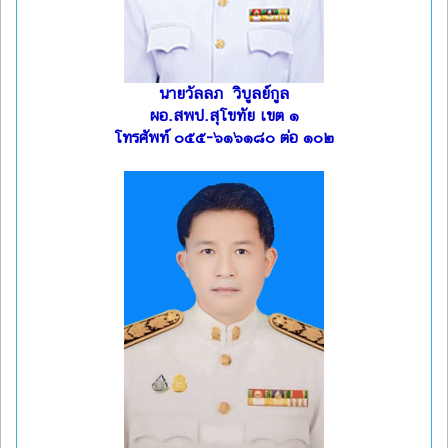
นายวัลลภ วิบูลย์กูล
ผอ.สพป.สุโขทัย เขต ๑
โทรศัพท์ ๐๕๕-๖๑๖๑๘๐ ต่อ ๑๐๒