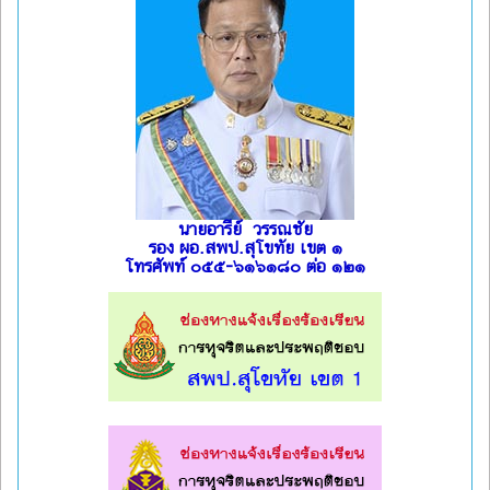
นายอารีย์ วรรณชัย
รอง ผอ.สพป.สุโขทัย เขต ๑
โทรศัพท์ ๐๕๕-๖๑๖๑๘๐ ต่อ ๑๒๑
l
l
l
l