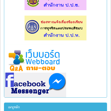
l
l
เมนูหลัก