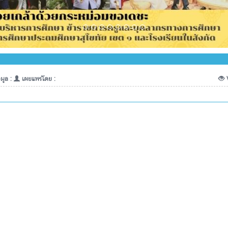
มูล :
เผยแพร่โดย :
V