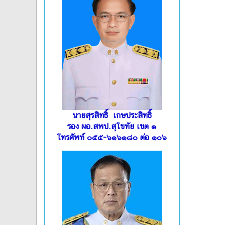
นายสุรสิทธิ์ เกษประสิทธิ์
รอง ผอ.สพป.สุโขทัย เขต ๑
โทรศัพท์ ๐๕๕-๖๑๖๑๘๐ ต่อ ๑๐๖