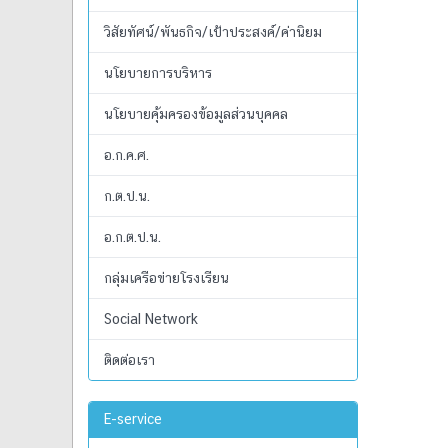
วิสัยทัศน์/พันธกิจ/เป้าประสงค์/ค่านิยม
นโยบายการบริหาร
นโยบายคุ้มครองข้อมูลส่วนบุคคล
อ.ก.ค.ศ.
ก.ต.ป.น.
อ.ก.ต.ป.น.
กลุ่มเครือข่ายโรงเรียน
Social Network
ติดต่อเรา
E-service