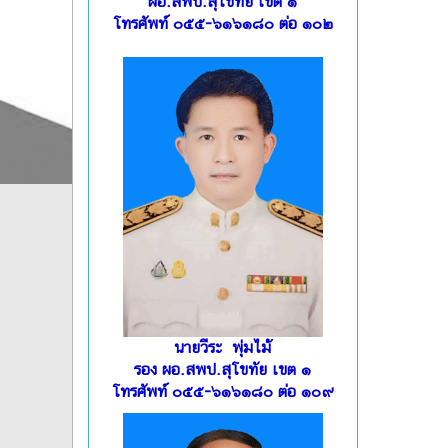
ผอ.สพป.สุโขทัย เขต ๑
โทรศัพท์ ๐๕๕-๖๑๖๑๘๐ ต่อ ๑๐๒
นายวีระ พุ่มไม้
รอง ผอ.สพป.สุโขทัย เขต ๑
โทรศัพท์ ๐๕๕-๖๑๖๑๘๐ ต่อ ๑๐๙