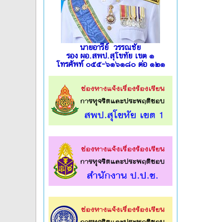
นายอารีย์ วรรณชัย
รอง ผอ.สพป.สุโขทัย เขต ๑
โทรศัพท์ ๐๕๕-๖๑๖๑๘๐ ต่อ ๑๒๑
l
l
l
l
l
l