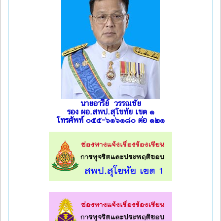
นายอารีย์ วรรณชัย
รอง ผอ.สพป.สุโขทัย เขต ๑
โทรศัพท์ ๐๕๕-๖๑๖๑๘๐ ต่อ ๑๒๑
l
l
l
l