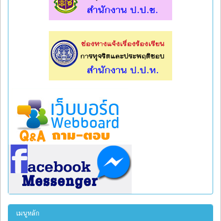
l
l
เมนูหลัก