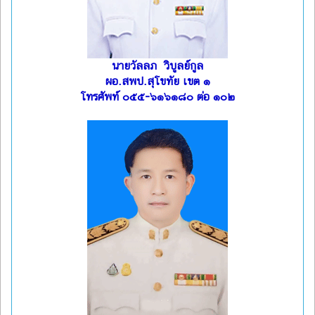
นายวัลลภ วิบูลย์กูล
ผอ.สพป.สุโขทัย เขต ๑
โทรศัพท์ ๐๕๕-๖๑๖๑๘๐ ต่อ ๑๐๒