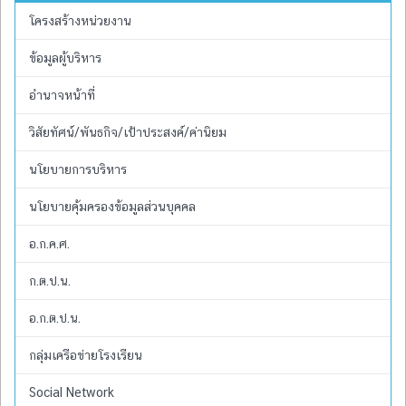
โครงสร้างหน่วยงาน
ข้อมูลผู้บริหาร
อำนาจหน้าที่
วิสัยทัศน์/พันธกิจ/เป้าประสงค์/ค่านิยม
นโยบายการบริหาร
นโยบายคุ้มครองข้อมูลส่วนบุคคล
อ.ก.ค.ศ.
ก.ต.ป.น.
อ.ก.ต.ป.น.
กลุ่มเครือข่ายโรงเรียน
Social Network