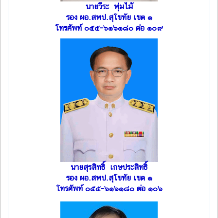
นายวีระ พุ่มไม้
รอง ผอ.สพป.สุโขทัย เขต ๑
โทรศัพท์ ๐๕๕-๖๑๖๑๘๐ ต่อ ๑๐๙
นายสุรสิทธิ์ เกษประสิทธิ์
รอง ผอ.สพป.สุโขทัย เขต ๑
โทรศัพท์ ๐๕๕-๖๑๖๑๘๐ ต่อ ๑๐๖