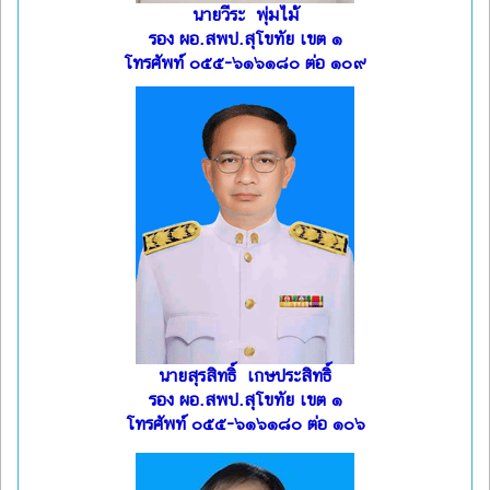
นายวีระ พุ่มไม้
รอง ผอ.สพป.สุโขทัย เขต ๑
โทรศัพท์ ๐๕๕-๖๑๖๑๘๐ ต่อ ๑๐๙
นายสุรสิทธิ์ เกษประสิทธิ์
รอง ผอ.สพป.สุโขทัย เขต ๑
โทรศัพท์ ๐๕๕-๖๑๖๑๘๐ ต่อ ๑๐๖