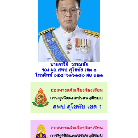
นายอารีย์ วรรณชัย
รอง ผอ.สพป.สุโขทัย เขต ๑
โทรศัพท์ ๐๕๕-๖๑๖๑๘๐ ต่อ ๑๒๑
l
l
l
l