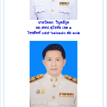
นายวัลลภ วิบูลย์กูล
ผอ.สพป.สุโขทัย เขต ๑
โทรศัพท์ ๐๕๕-๖๑๖๑๘๐ ต่อ ๑๐๒