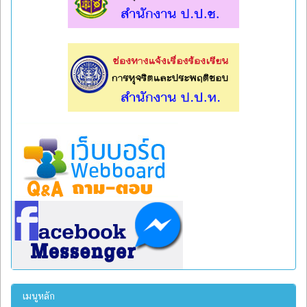
l
l
เมนูหลัก