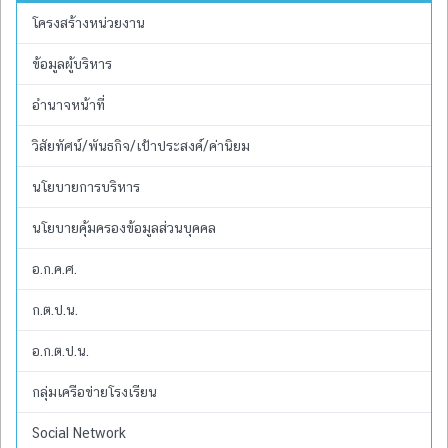
โครงสร้างหน่วยงาน
ข้อมูลผู้บริหาร
อำนาจหน้าที่
วิสัยทัศน์/พันธกิจ/เป้าประสงค์/ค่านิยม
นโยบายการบริหาร
นโยบายคุ้มครองข้อมูลส่วนบุคคล
อ.ก.ค.ศ.
ก.ต.ป.น.
อ.ก.ต.ป.น.
กลุ่มเครือข่ายโรงเรียน
Social Network