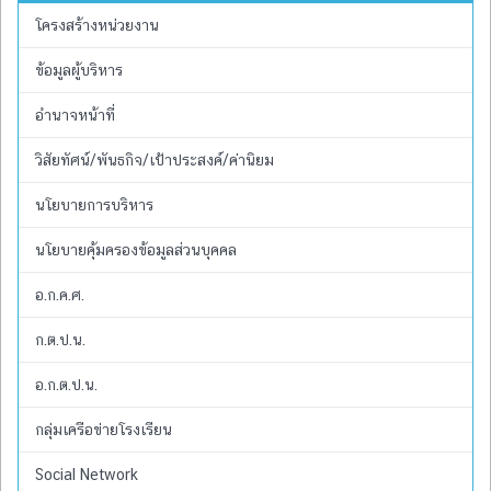
โครงสร้างหน่วยงาน
ข้อมูลผู้บริหาร
อำนาจหน้าที่
วิสัยทัศน์/พันธกิจ/เป้าประสงค์/ค่านิยม
นโยบายการบริหาร
นโยบายคุ้มครองข้อมูลส่วนบุคคล
อ.ก.ค.ศ.
ก.ต.ป.น.
อ.ก.ต.ป.น.
กลุ่มเครือข่ายโรงเรียน
Social Network