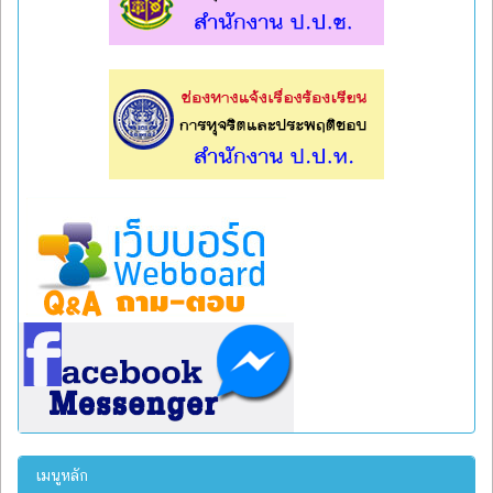
l
l
เมนูหลัก