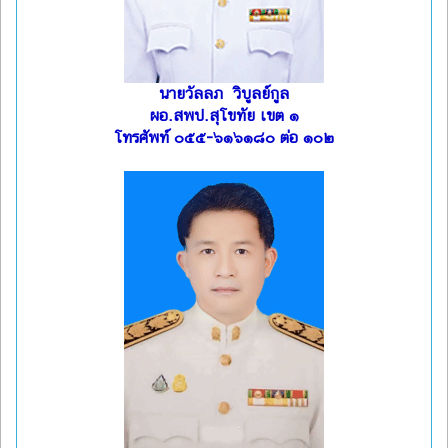
นายวัลลภ วิบูลย์กูล
ผอ.สพป.สุโขทัย เขต ๑
โทรศัพท์ ๐๕๕-๖๑๖๑๘๐ ต่อ ๑๐๒