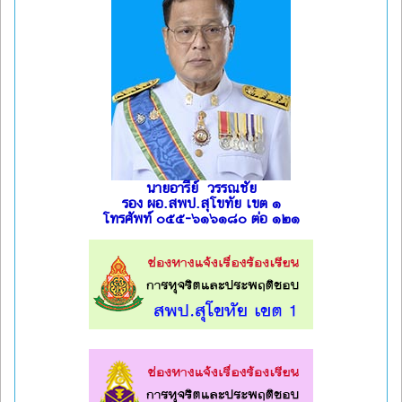
นายอารีย์ วรรณชัย
รอง ผอ.สพป.สุโขทัย เขต ๑
โทรศัพท์ ๐๕๕-๖๑๖๑๘๐ ต่อ ๑๒๑
l
l
l
l