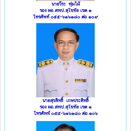
นายวีระ พุ่มไม้
รอง ผอ.สพป.สุโขทัย เขต ๑
โทรศัพท์ ๐๕๕-๖๑๖๑๘๐ ต่อ ๑๐๙
นายสุรสิทธิ์ เกษประสิทธิ์
รอง ผอ.สพป.สุโขทัย เขต ๑
โทรศัพท์ ๐๕๕-๖๑๖๑๘๐ ต่อ ๑๐๖