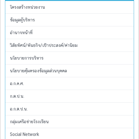
โครงสร้างหน่วยงาน
ข้อมูลผู้บริหาร
อำนาจหน้าที่
วิสัยทัศน์/พันธกิจ/เป้าประสงค์/ค่านิยม
นโยบายการบริหาร
นโยบายคุ้มครองข้อมูลส่วนบุคคล
อ.ก.ค.ศ.
ก.ต.ป.น.
อ.ก.ต.ป.น.
กลุ่มเครือข่ายโรงเรียน
Social Network