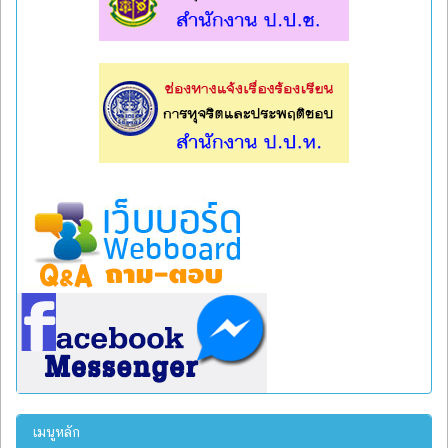
l
l
เมนูหลัก