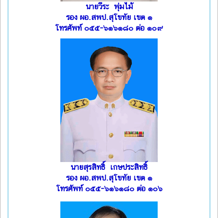
นายวีระ พุ่มไม้
รอง ผอ.สพป.สุโขทัย เขต ๑
โทรศัพท์ ๐๕๕-๖๑๖๑๘๐ ต่อ ๑๐๙
นายสุรสิทธิ์ เกษประสิทธิ์
รอง ผอ.สพป.สุโขทัย เขต ๑
โทรศัพท์ ๐๕๕-๖๑๖๑๘๐ ต่อ ๑๐๖