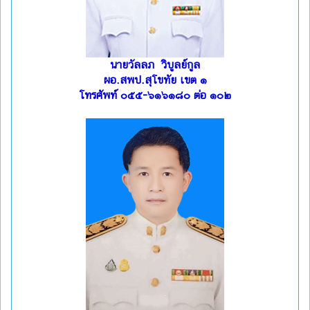
นายวัลลภ วิบูลย์กูล
ผอ.สพป.สุโขทัย เขต ๑
โทรศัพท์ ๐๕๕-๖๑๖๑๘๐ ต่อ ๑๐๒